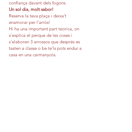
confiança davant dels fogons.
Un sol dia, molt sabor!
Reserva la teva plaça i deixa’t 
enamorar per l’arròs!
Hi ha una important part teorica, on 
s'explica el perque de les coses i 
s'elaboren 3 arrossos que després es 
tasten a classe o be te'ls pots endur a 
casa en una carmanyola.
Dissabte 20 de juny de 10-13.30h 
aprox
Preu del taller 45 eur.