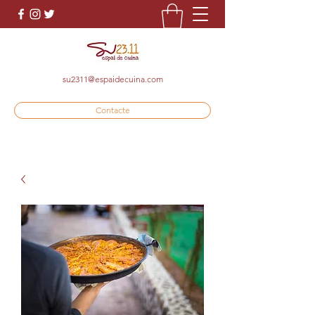
su2311@espaidecuina.com
Contacte