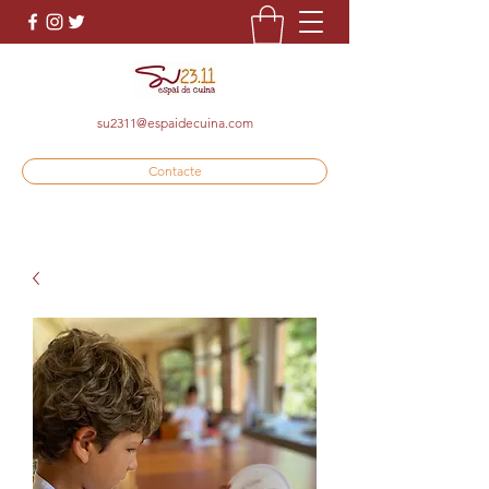
su2311@espaidecuina.com
Contacte