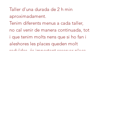
Taller d'una durada de 2 h min 
aproximadament. 
Tenim diferents menus a cada taller, 
no cal venir de manera continuada, tot 
i que tenim molts nens que si ho fan i 
aleshores les places queden molt 
reduïdes, és important reservar plaça 
!!! 
Cal portar un parell de  tuppers per 
poder portar a casa el que hem 
elaborat.
Dia del taller, divendres 10 d'abril de 
2026 de 17.30h  a 19.30h.
POLITICA DE DEVOLUCIONS
Per poder solicitar una devolució de 
l'import total  d'un taller per el qual ja 
s'ha fet una reserva i per tant un 